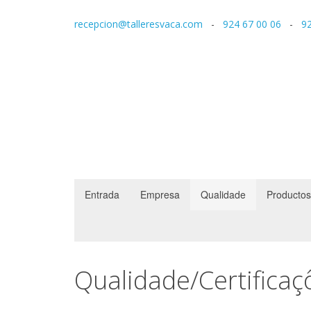
recepcion@talleresvaca.com
-
924 67 00 06
-
92
Entrada
Empresa
Qualidade
Productos
Qualidade/Certificaç