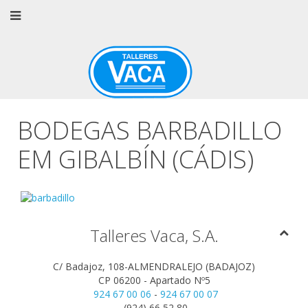
BODEGAS BARBADILLO
EM GIBALBÍN (CÁDIS)
Talleres Vaca, S.A.
C/ Badajoz, 108-ALMENDRALEJO (BADAJOZ)
CP 06200 - Apartado Nº5
924 67 00 06
-
924 67 00 07
(924) 66 52 80