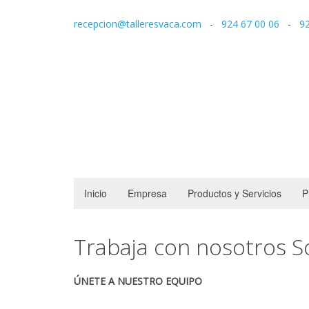
recepcion@talleresvaca.com
-
924 67 00 06
-
92
Inicio
Empresa
Productos y Servicios
P
Trabaja con nosotros S
ÚNETE A NUESTRO EQUIPO