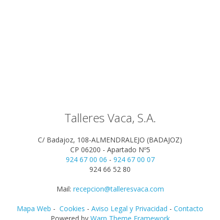
Talleres Vaca, S.A.
C/ Badajoz, 108-ALMENDRALEJO (BADAJOZ)
CP 06200 - Apartado Nº5
924 67 00 06
-
924 67 00 07
924 66 52 80
Mail:
recepcion@talleresvaca.com
Mapa Web
-
Cookies
-
Aviso Legal y Privacidad
-
Contacto
Powered by
Warp Theme Framework